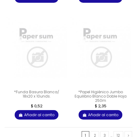
*Funda Basura Blanca/
*Papel Higiénico Jumbo
18x20 x 10unds.
Equilibrio Blanco Doble Hoja
250m
$ 0,52
$ 2,35
Añadir al carrito
Añadir al carrito
1
2
3
…
12