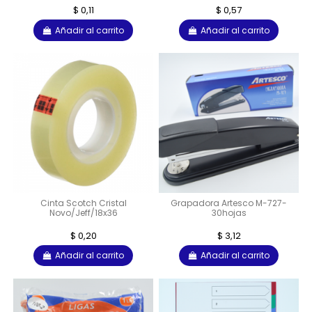
$ 0,11
$ 0,57
Añadir al carrito
Añadir al carrito
Cinta Scotch Cristal
Grapadora Artesco M-727-
Novo/Jeff/18x36
30hojas
$ 0,20
$ 3,12
Añadir al carrito
Añadir al carrito