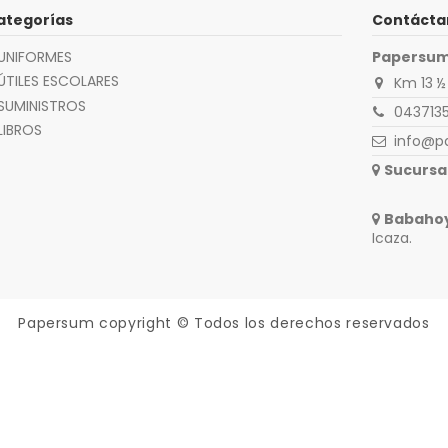
ategorías
Contácta
UNIFORMES
Papersu
ÚTILES ESCOLARES
Km 13 ½
SUMINISTROS
043713
LIBROS
info@p
Sucursal
Babaho
Icaza.
Papersum
copyright © Todos los derechos reservados