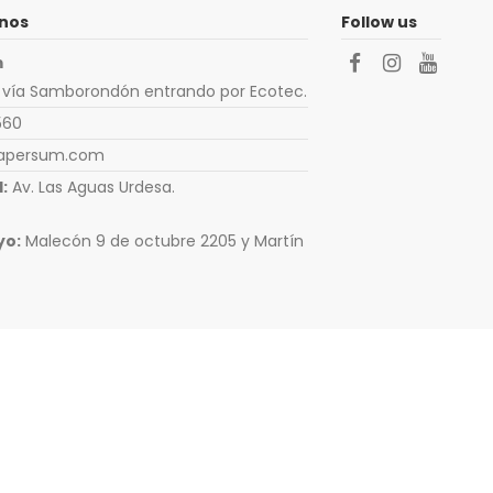
nos
Follow us
m
 vía Samborondón entrando por Ecotec.
560
apersum.com
:
Av. Las Aguas Urdesa.
yo:
Malecón 9 de octubre 2205 y Martín